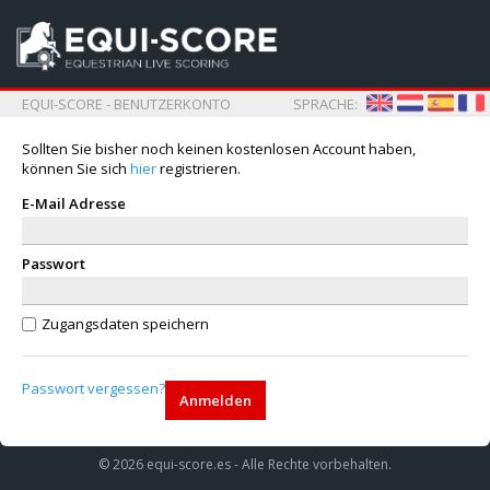
EQUI-SCORE - BENUTZERKONTO
SPRACHE:
Sollten Sie bisher noch keinen kostenlosen Account haben,
können Sie sich
hier
registrieren.
E-Mail Adresse
Passwort
Zugangsdaten speichern
Passwort vergessen?
Anmelden
© 2026 equi-score.es - Alle Rechte vorbehalten.